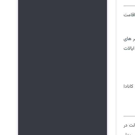
تی، اقامت
ر های
یالات
انادا
لت در