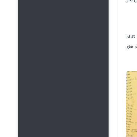
ی بدل
انادا
ه های