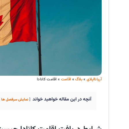
آریانااپلای
»
بلاگ
»
اقامت
»
اقامت کانادا
آنچه در این مقاله خواهید خواند
نمایش سرفصل ها