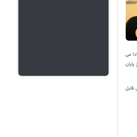
دا می
پایان
 قابل