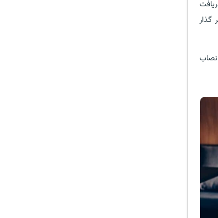
یافت
 گذار
 نصاب