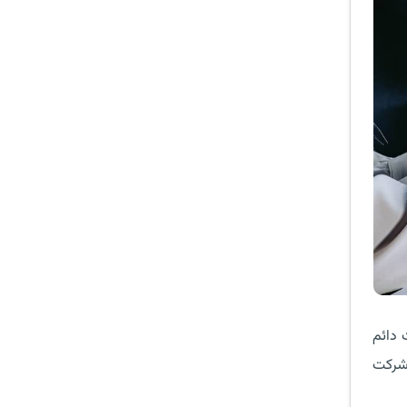
 دائم
 شرکت