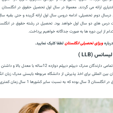
یاری ارائه می گردند. معمولا در سال اول تحصیل حقوق در انگلستان
د. درسال دوم تحصیلی، ادامه دروس سال اول ارائه گریده و حتی بقیه سا
 درس های دو سال اول خواهد بود. تحصیل در رشته حقوق در انگلست
دام از این دوره ها به صورت جداگانه خواهیم پرداخت.
رباره
ویزای تحصیلی انگلستان
لطفا کلیک نمایید.
نس (LLB )
تحصیل رشته حقوق در انگلستان در مقطع لیسانس برای تمامی دارندگان مدرک دیپلم دیپلم دوازده 12ساله با مع
ن بین المللی برای اخذ پذیرش از دانشگاه مربوطه بایستی مدرک زبان ان
IELTS با نمره 6 را ارائه نمایند. طول دوره ی لیسانس حقوق در انگلستان 3 سال بوده که به نسبت 