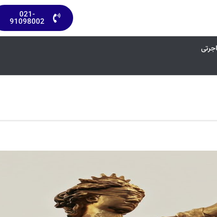
021-
91098002
اجرتی