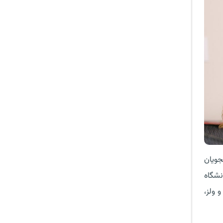
جویان
نشگاه
 و ولز،