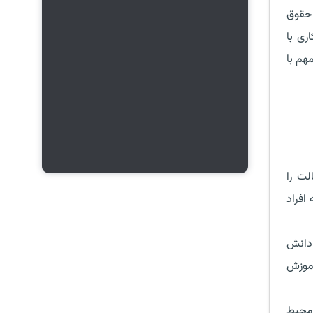
 حقوق
ری با
هم با
لت را
افراد
 دانش
آموزش
 محیط