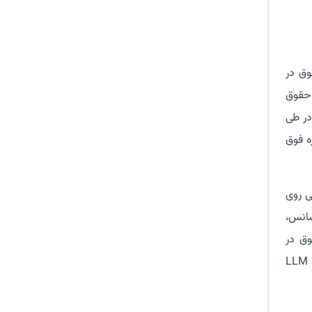
وق در
 حقوق
در طی
ه فوق
ی روی
سانس،
حصیل حقوق در
انگلستان در مقطع فوق لیسانس بایستی از اصول قوانین دولتی و قوانین خصوصی، درک درست و قابل قبولی داشته باشند. مدرک LLM