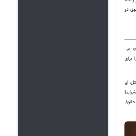
 رشته
ق در
وی می
 برای
، آیا
شرایط
 حقوق