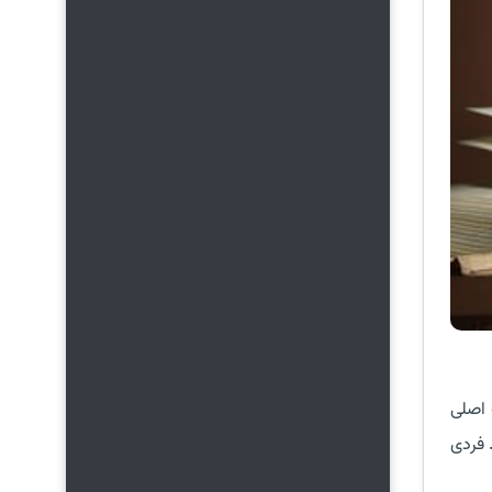
 اصلی
 فردی